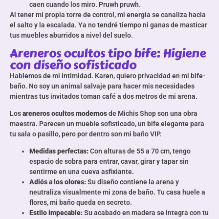
caen cuando los miro. Pruwh pruwh.
Al tener mi propia torre de control, mi energía se canaliza hacia
el salto y la escalada. Ya no tendré tiempo ni ganas de masticar
tus muebles aburridos a nivel del suelo.
Areneros ocultos tipo bife: Higiene
con diseño sofisticado
Hablemos de mi intimidad. Karen, quiero privacidad en mi bife-
baño. No soy un animal salvaje para hacer mis necesidades
mientras tus invitados toman café a dos metros de mi arena.
Los
areneros ocultos modernos
de Michis Shop son una obra
maestra. Parecen un mueble sofisticado, un bife elegante para
tu sala o pasillo, pero por dentro son mi baño VIP.
Medidas perfectas:
Con alturas de 55 a 70 cm, tengo
espacio de sobra para entrar, cavar, girar y tapar sin
sentirme en una cueva asfixiante.
Adiós a los olores:
Su diseño contiene la arena y
neutraliza visualmente mi zona de baño. Tu casa huele a
flores, mi baño queda en secreto.
Estilo impecable:
Su acabado en madera se integra con tu