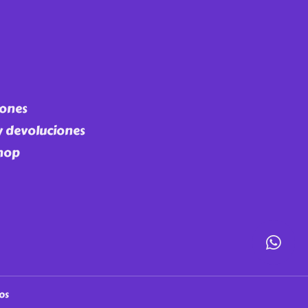
iones
 y devoluciones
Shop
os