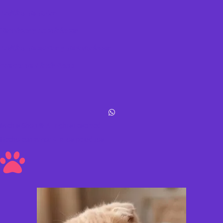
Política de datos
Términos y condiciones
Política de envíos y devoluciones
Acerca de Michis Shop
Michis Shop © All rights reserved
Hecho con amor ❤ a los peluditos