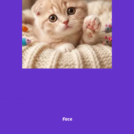
¡Miau!
No te vayas
sin antes seguirnos en nuestras redes. ¡Sé parte de nuestra
comunidad de michis!
Face