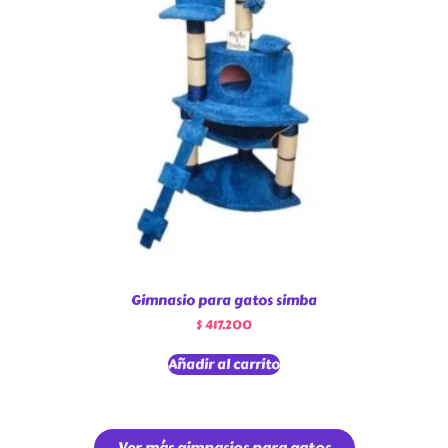
Gimnasio para gatos simba
$
417.200
Añadir al carrito
Ver más gimnasios para gatos