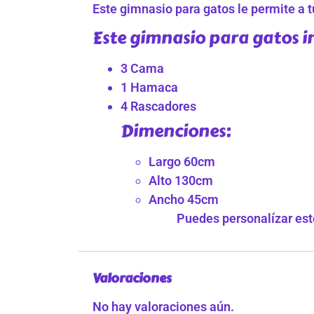
Este gimnasio para gatos le permite a tu
Este gimnasio para gatos i
3 Cama
1 Hamaca
4 Rascadores
Dimenciones:
Largo 60cm
Alto 130cm
Ancho 45cm
Puedes personalízar este
Valoraciones
No hay valoraciones aún.