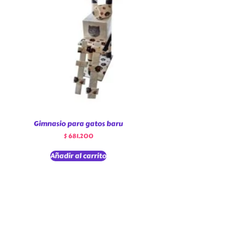
Gimnasio para gatos baru
$
681.200
Añadir al carrito