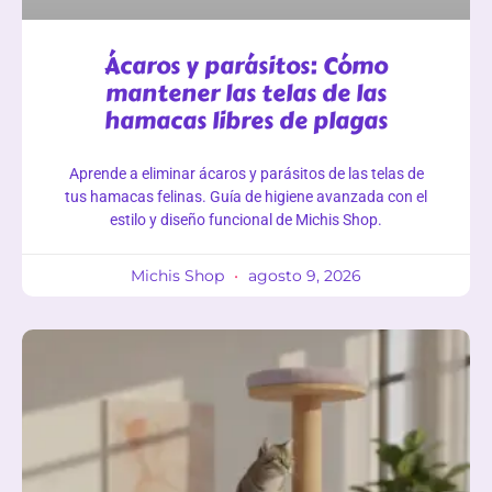
Ácaros y parásitos: Cómo
mantener las telas de las
hamacas libres de plagas
Aprende a eliminar ácaros y parásitos de las telas de
tus hamacas felinas. Guía de higiene avanzada con el
estilo y diseño funcional de Michis Shop.
Michis Shop
agosto 9, 2026