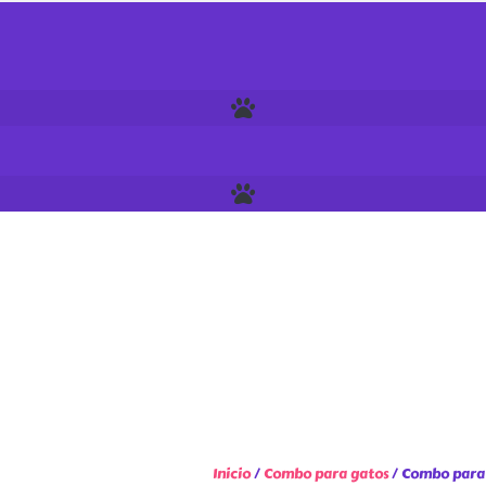
Inicio
/
Combo para gatos
/ Combo para