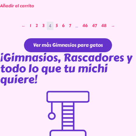
Añadir al carrito
←
1
2
3
5
6
7
46
47
48
→
4
…
Ver más Gimnasios para gatos
¡Gimnasios, Rascadores y
todo lo que tu michi
quiere!