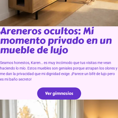
Areneros ocultos: Mi
momento privado en un
mueble de lujo
Seamos honestos, Karen… es muy incómodo que tus visitas me vean
haciendo lo mío. Estos muebles son geniales porque atrapan los olores y
me dan la privacidad que mi dignidad exige. ¡Parece un bifé de lujo pero
es mi baño secreto!
Ver gimnasios