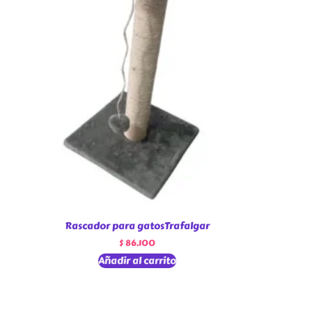
Rascador para gatosTrafalgar
$
86.100
Añadir al carrito