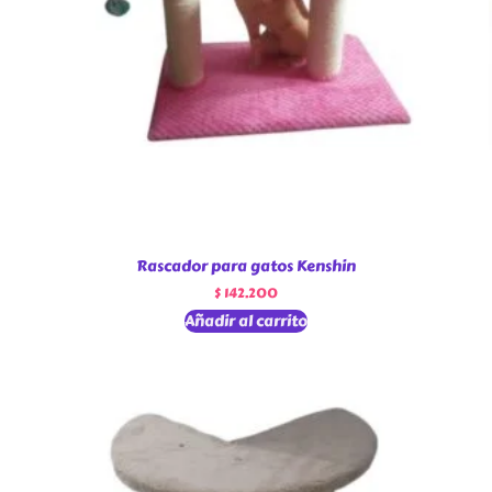
Rascador para gatos Kenshin
$
142.200
Añadir al carrito