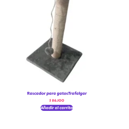
Rascador para gatosTrafalgar
$
86.100
Añadir al carrito