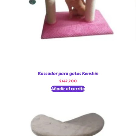
Rascador para gatos Kenshin
$
142.200
Añadir al carrito