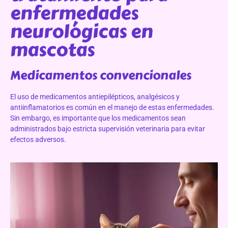
enfermedades
neurológicas en
mascotas
Medicamentos convencionales
El uso de medicamentos antiepilépticos, analgésicos y
antiinflamatorios es común en el manejo de estas enfermedades.
Sin embargo, es importante que los medicamentos sean
administrados bajo estricta supervisión veterinaria para evitar
efectos adversos.