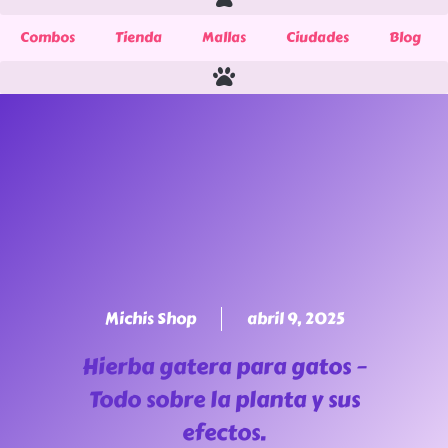
Combos
Tienda
Mallas
Ciudades
Blog
Michis Shop
abril 9, 2025
Hierba gatera para gatos –
Todo sobre la planta y sus
efectos.