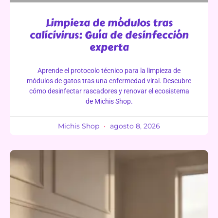
Limpieza de módulos tras
calicivirus: Guía de desinfección
experta
Aprende el protocolo técnico para la limpieza de
módulos de gatos tras una enfermedad viral. Descubre
cómo desinfectar rascadores y renovar el ecosistema
de Michis Shop.
Michis Shop
agosto 8, 2026