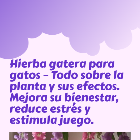
Hierba gatera para
gatos – Todo sobre la
planta y sus efectos.
Mejora su bienestar,
reduce estrés y
estimula juego.