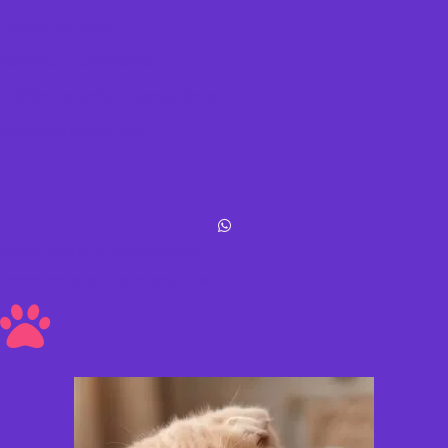
Política de datos
Términos y condiciones
Política de envíos y devoluciones
Acerca de Michis Shop
Michis Shop © All rights reserved
Hecho con amor ❤ a los peluditos