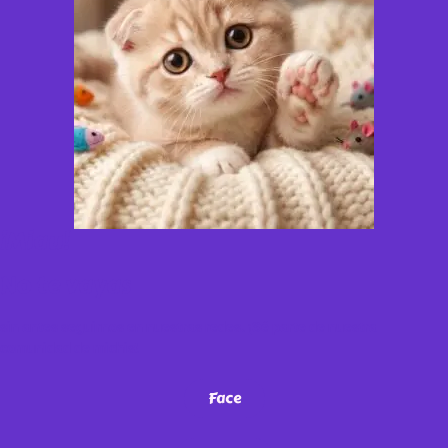
¡Miau!
No te vayas
sin antes seguirnos en nuestras redes. ¡Sé parte de nuestra
comunidad de michis!
Face