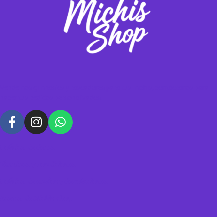
Vendemos gimnasios y rascadores para tus michis, contáctanos para
hacer tus pedidos personalizados.
Política de datos
Términos y condiciones
Política de envíos y devoluciones
Acerca de Michis Shop