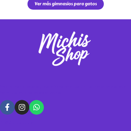
Ver más gimnasios para gatos
Vendemos gimnasios y rascadores para tus michis, contáctanos para
hacer tus pedidos personalizados.
Política de datos