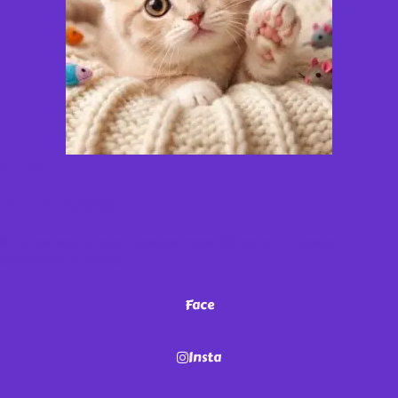
¡Miau!
No te vayas
sin antes seguirnos en nuestras redes. ¡Sé parte de nuestra
comunidad de michis!
Face
Insta