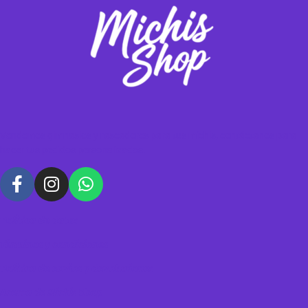
Vendemos gimnasios y rascadores para tus michis, contáctanos para
hacer tus pedidos personalizados.
Política de datos
Términos y condiciones
Política de envíos y devoluciones
Acerca de Michis Shop