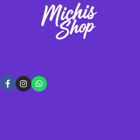
Vendemos gimnasios y rascadores para tus michis, contáctanos para
hacer tus pedidos personalizados.
Política de datos
Términos y condiciones
Política de envíos y devoluciones
Acerca de Michis Shop