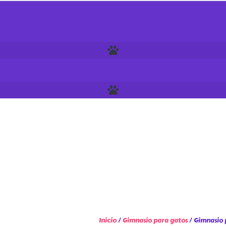
Inicio
/
Gimnasio para gatos
/ Gimnasio 