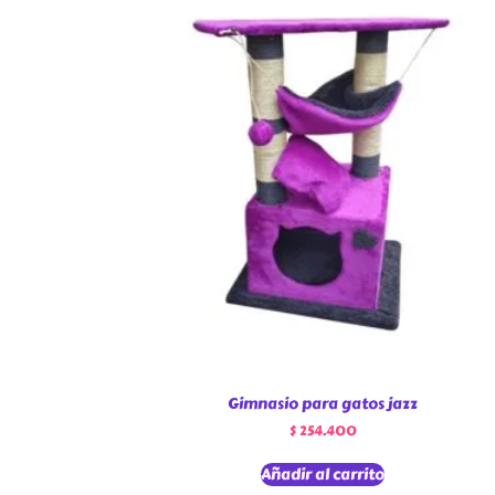
Gimnasio para gatos jazz
$
254.400
Añadir al carrito