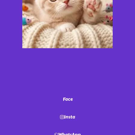
¡Miau!
No te vayas
sin antes seguirnos en nuestras redes. ¡Sé parte de nuestra
comunidad de michis!
Face
Insta
WhatsApp