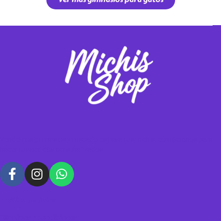
Vendemos gimnasios y rascadores para tus michis, contáctanos para
hacer tus pedidos personalizados.
Política de datos
Términos y condiciones