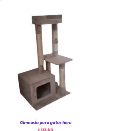
Gimnasio para gatos hera
$
353.510