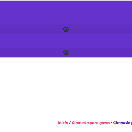
Inicio
/
Gimnasio para gatos
/ Gimnasio 