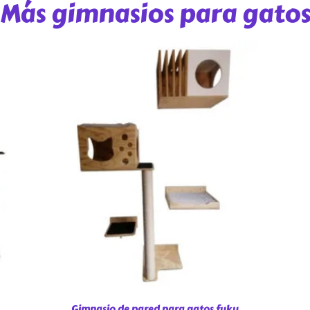
Más gimnasios para gato
Gimnasio de pared para gatos fuku