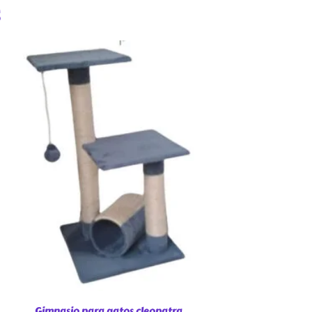
s
Gimnasio para gatos cleopatra