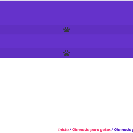
Inicio
/
Gimnasio para gatos
/ Gimnasio 