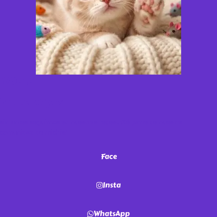
¡Miau!
No te vayas
sin antes seguirnos en nuestras redes. ¡Sé parte de nuestra
comunidad de michis!
Face
Insta
WhatsApp