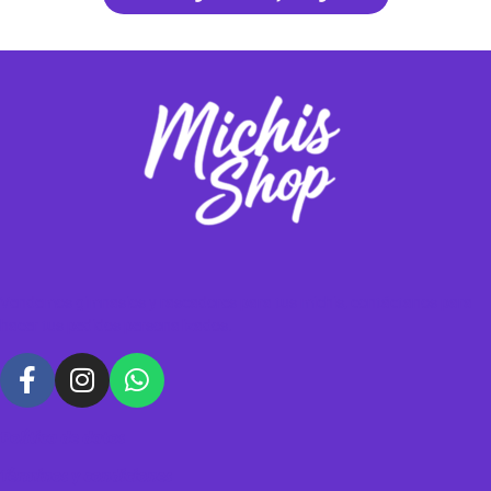
Vendemos gimnasios y rascadores para tus michis, contáctanos para
hacer tus pedidos personalizados.
Política de datos
Términos y condiciones