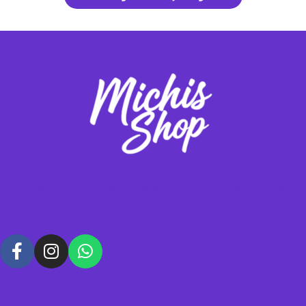
Vendemos gimnasios y rascadores para tus michis, contáctanos para
hacer tus pedidos personalizados.
Política de datos
Términos y condiciones