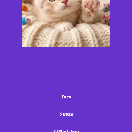
¡Miau!
No te vayas
sin antes seguirnos en nuestras redes. ¡Sé parte de nuestra
comunidad de michis!
Face
Insta
WhatsApp