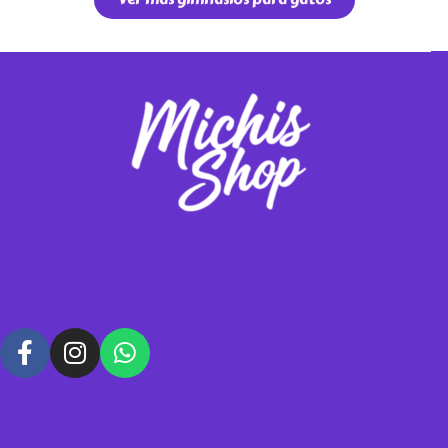
Vendemos gimnasios y rascadores para tus michis, contáctanos para
hacer tus pedidos personalizados.
Política de datos
Términos y condiciones