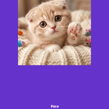
¡Miau!
No te vayas
sin antes seguirnos en nuestras redes. ¡Sé parte de nuestra
comunidad de michis!
Face