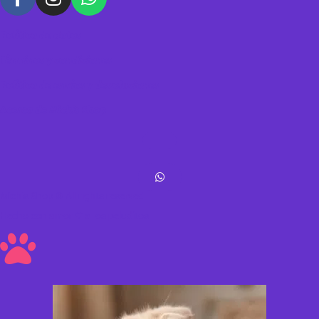
Política de datos
Términos y condiciones
Política de envíos y devoluciones
Acerca de Michis Shop
Michis Shop © All rights reserved
Hecho con amor ❤ a los peluditos