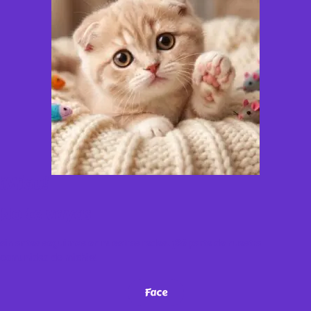
¡Miau!
No te vayas
sin antes seguirnos en nuestras redes. ¡Sé parte de nuestra
comunidad de michis!
Face