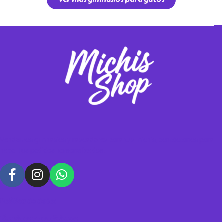
Vendemos gimnasios y rascadores para tus michis, contáctanos para
hacer tus pedidos personalizados.
Política de datos
Términos y condiciones