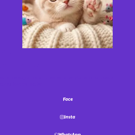
¡Miau!
No te vayas
sin antes seguirnos en nuestras redes. ¡Sé parte de nuestra
comunidad de michis!
Face
Insta
WhatsApp