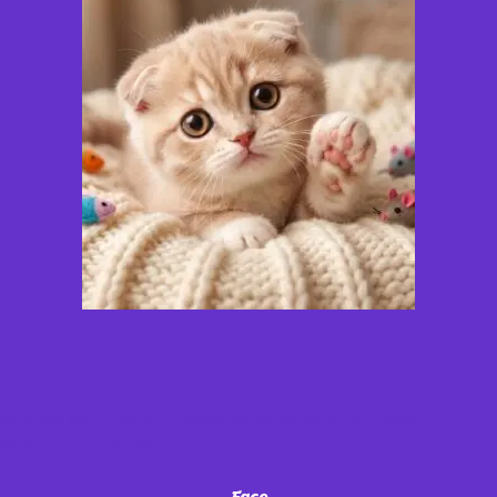
¡Miau!
No te vayas
sin antes seguirnos en nuestras redes. ¡Sé parte de nuestra
comunidad de michis!
Face