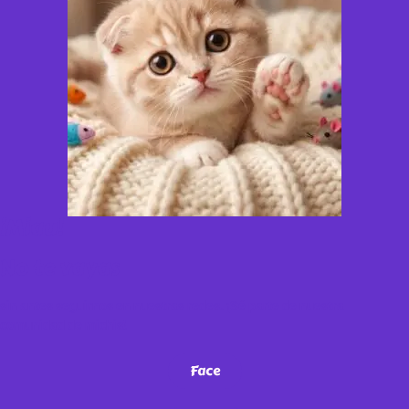
¡Miau!
No te vayas
sin antes seguirnos en nuestras redes. ¡Sé parte de nuestra
comunidad de michis!
Face