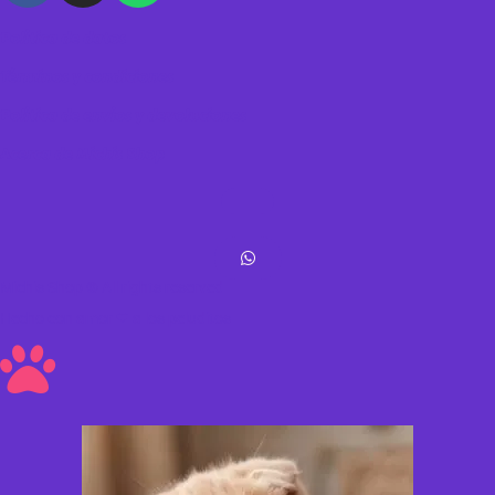
Política de datos
Términos y condiciones
Política de envíos y devoluciones
Acerca de Michis Shop
Michis Shop © All rights reserved
Hecho con amor ❤ a los peluditos