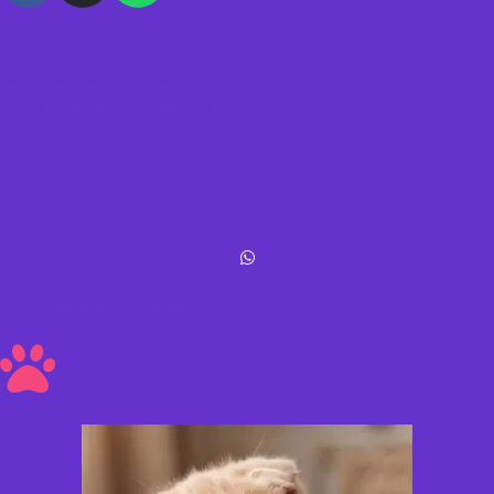
Política de datos
Términos y condiciones
Política de envíos y devoluciones
Acerca de Michis Shop
Michis Shop © All rights reserved
Hecho con amor ❤ a los peluditos