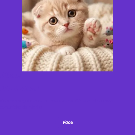
¡Miau!
No te vayas
sin antes seguirnos en nuestras redes. ¡Sé parte de nuestra
comunidad de michis!
Face