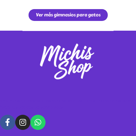
Ver más gimnasios para gatos
Vendemos gimnasios y rascadores para tus michis, contáctanos para
hacer tus pedidos personalizados.