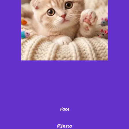
¡Miau!
No te vayas
sin antes seguirnos en nuestras redes. ¡Sé parte de nuestra
comunidad de michis!
Face
Insta