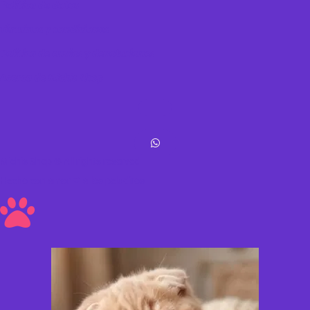
Política de datos
Términos y condiciones
Política de envíos y devoluciones
Acerca de Michis Shop
Michis Shop © All rights reserved
Hecho con amor ❤ a los peluditos