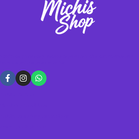
Vendemos gimnasios y rascadores para tus michis, contáctanos para
hacer tus pedidos personalizados.
Política de datos
Términos y condiciones
Política de envíos y devoluciones
Acerca de Michis Shop