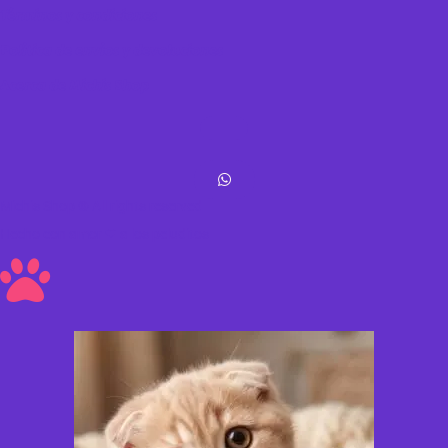
Términos y condiciones
Política de envíos y devoluciones
Acerca de Michis Shop
Michis Shop © All rights reserved
Hecho con amor ❤ a los peluditos