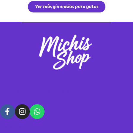
Ver más gimnasios para gatos
Vendemos gimnasios y rascadores para tus michis, contáctanos para
hacer tus pedidos personalizados.
Política de datos