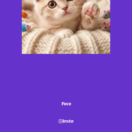
¡Miau!
No te vayas
sin antes seguirnos en nuestras redes. ¡Sé parte de nuestra
comunidad de michis!
Face
Insta