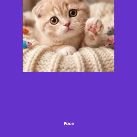
¡Miau!
No te vayas
sin antes seguirnos en nuestras redes. ¡Sé parte de nuestra
comunidad de michis!
Face