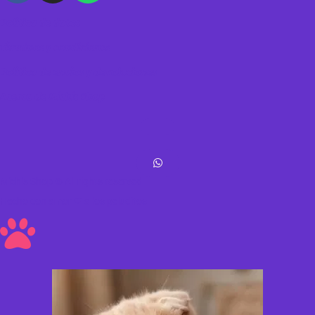
Política de datos
Términos y condiciones
Política de envíos y devoluciones
Acerca de Michis Shop
Michis Shop © All rights reserved
Hecho con amor ❤ a los peluditos