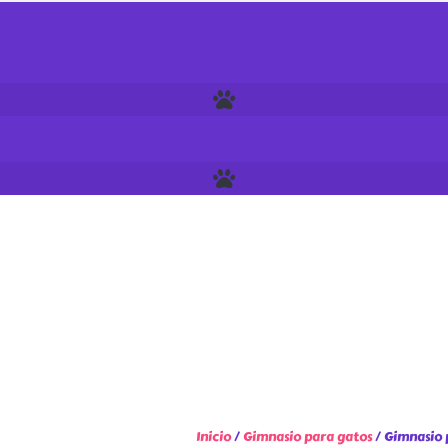
Inicio
/
Gimnasio para gatos
/ Gimnasio 