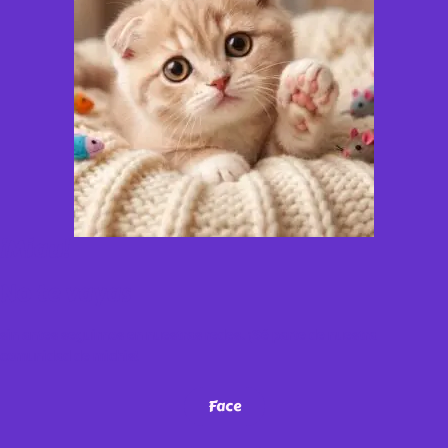
¡Miau!
No te vayas
sin antes seguirnos en nuestras redes. ¡Sé parte de nuestra
comunidad de michis!
Face