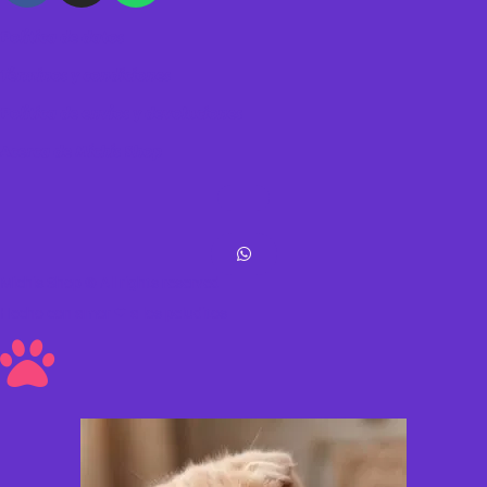
Política de datos
Términos y condiciones
Política de envíos y devoluciones
Acerca de Michis Shop
Michis Shop © All rights reserved
Hecho con amor ❤ a los peluditos