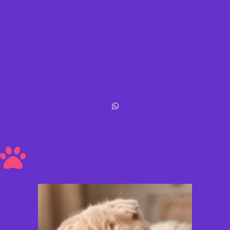
Política de datos
Términos y condiciones
Política de envíos y devoluciones
Acerca de Michis Shop
Michis Shop © All rights reserved
Hecho con amor ❤ a los peluditos