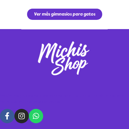
Ver más gimnasios para gatos
Vendemos gimnasios y rascadores para tus michis, contáctanos para
hacer tus pedidos personalizados.