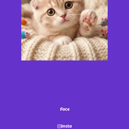
¡Miau!
No te vayas
sin antes seguirnos en nuestras redes. ¡Sé parte de nuestra
comunidad de michis!
Face
Insta