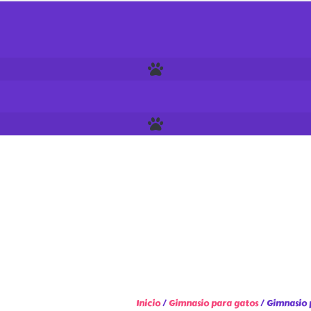
Inicio
/
Gimnasio para gatos
/ Gimnasio 