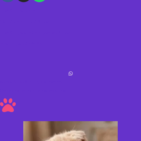
Política de datos
Términos y condiciones
Política de envíos y devoluciones
Acerca de Michis Shop
Michis Shop © All rights reserved
Hecho con amor ❤ a los peluditos