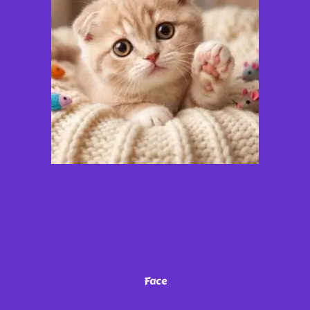
¡Miau!
No te vayas
sin antes seguirnos en nuestras redes. ¡Sé parte de nuestra
comunidad de michis!
Face