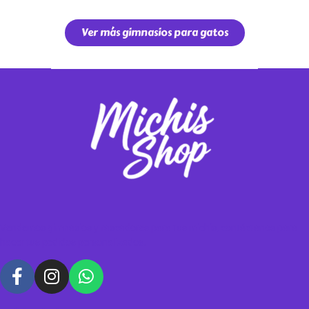
Ver más gimnasios para gatos
Vendemos gimnasios y rascadores para tus michis, contáctanos para
hacer tus pedidos personalizados.