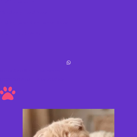
Política de datos
Términos y condiciones
Política de envíos y devoluciones
Acerca de Michis Shop
Michis Shop © All rights reserved
Hecho con amor ❤ a los peluditos