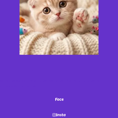
¡Miau!
No te vayas
sin antes seguirnos en nuestras redes. ¡Sé parte de nuestra
comunidad de michis!
Face
Insta