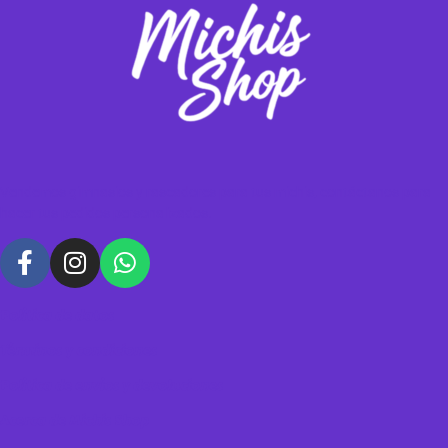
Vendemos gimnasios y rascadores para tus michis, contáctanos para
hacer tus pedidos personalizados.
Política de datos
Términos y condiciones
Política de envíos y devoluciones
Acerca de Michis Shop