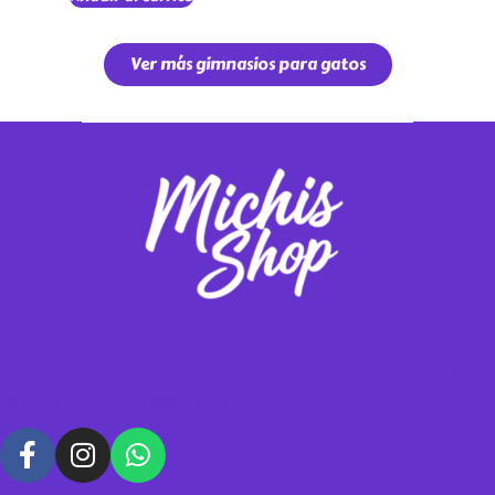
Ver más gimnasios para gatos
Vendemos gimnasios y rascadores para tus michis, contáctanos para
hacer tus pedidos personalizados.