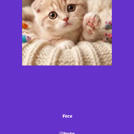
¡Miau!
No te vayas
sin antes seguirnos en nuestras redes. ¡Sé parte de nuestra
comunidad de michis!
Face
Insta