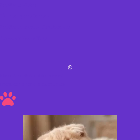
Política de datos
Términos y condiciones
Política de envíos y devoluciones
Acerca de Michis Shop
Michis Shop © All rights reserved
Hecho con amor ❤ a los peluditos