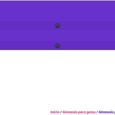
Inicio
/
Gimnasio para gatos
/ Gimnasio 