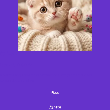
¡Miau!
No te vayas
sin antes seguirnos en nuestras redes. ¡Sé parte de nuestra
comunidad de michis!
Face
Insta