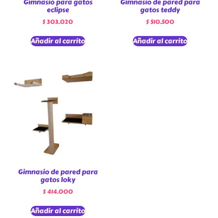
Gimnasio para gatos
Gimnasio de pared para
eclipse
gatos teddy
$
303.020
$
510.500
Añadir al carrito
Añadir al carrito
Gimnasio de pared para
gatos loky
$
414.000
Añadir al carrito