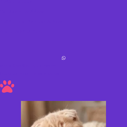
Política de datos
Términos y condiciones
Política de envíos y devoluciones
Acerca de Michis Shop
Michis Shop © All rights reserved
Hecho con amor ❤ a los peluditos