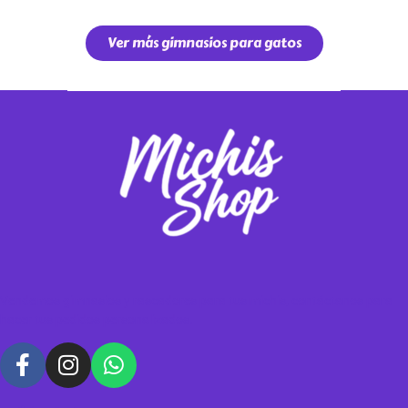
Ver más gimnasios para gatos
Vendemos gimnasios y rascadores para tus michis, contáctanos para
hacer tus pedidos personalizados.