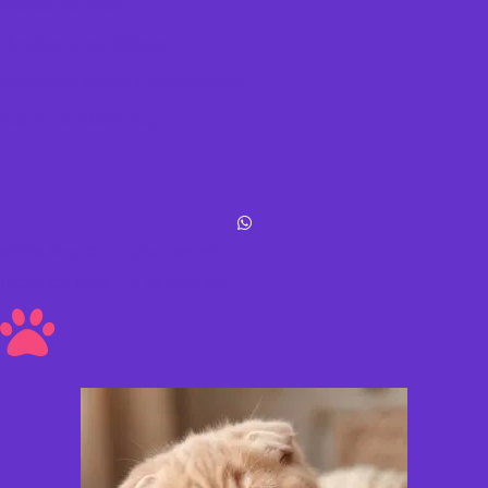
Política de datos
Términos y condiciones
Política de envíos y devoluciones
Acerca de Michis Shop
Michis Shop © All rights reserved
Hecho con amor ❤ a los peluditos