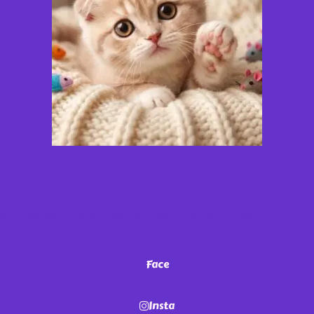
¡Miau!
No te vayas
sin antes seguirnos en nuestras redes. ¡Sé parte de nuestra
comunidad de michis!
Face
Insta