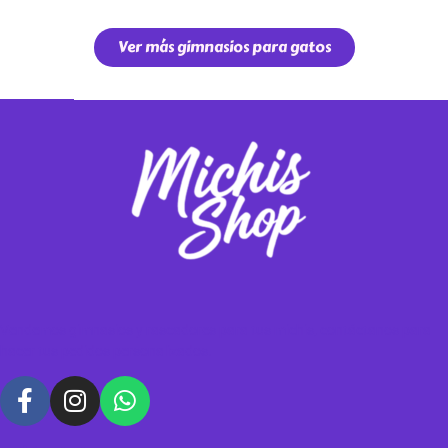
Ver más gimnasios para gatos
Vendemos gimnasios y rascadores para tus michis, contáctanos para
hacer tus pedidos personalizados.