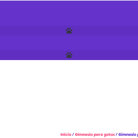
Inicio
/
Gimnasio para gatos
/ Gimnasio 