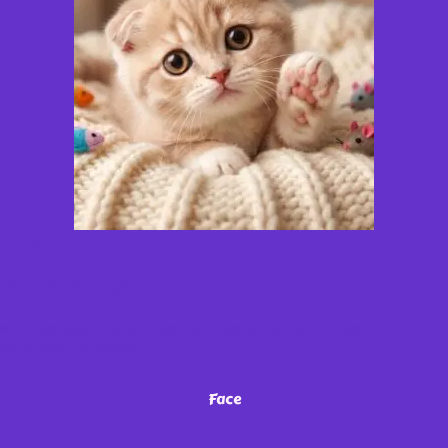
¡Miau!
No te vayas
sin antes seguirnos en nuestras redes. ¡Sé parte de nuestra
comunidad de michis!
Face