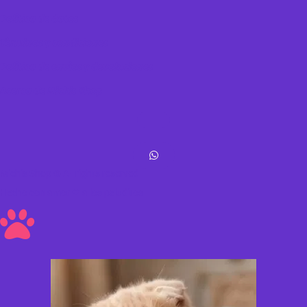
Política de datos
Términos y condiciones
Política de envíos y devoluciones
Acerca de Michis Shop
Michis Shop © All rights reserved
Hecho con amor ❤ a los peluditos