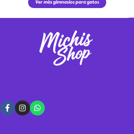
Ver más gimnasios para gatos
Vendemos gimnasios y rascadores para tus michis, contáctanos para
hacer tus pedidos personalizados.
Política de datos