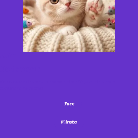
¡Miau!
No te vayas
sin antes seguirnos en nuestras redes. ¡Sé parte de nuestra
comunidad de michis!
Face
Insta