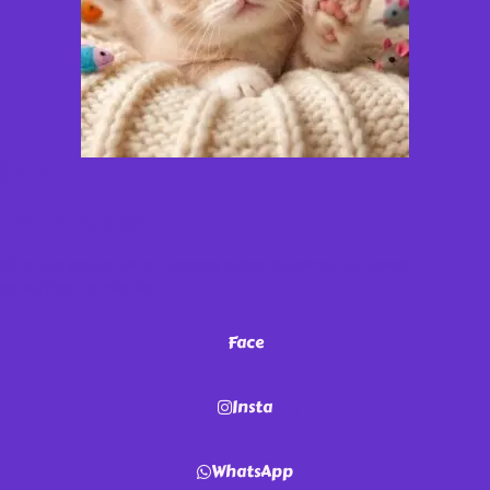
¡Miau!
No te vayas
sin antes seguirnos en nuestras redes. ¡Sé parte de nuestra
comunidad de michis!
Face
Insta
WhatsApp