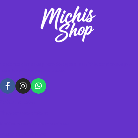
Vendemos gimnasios y rascadores para tus michis, contáctanos para
hacer tus pedidos personalizados.
Política de datos
Términos y condiciones
Política de envíos y devoluciones
Acerca de Michis Shop